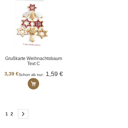
Grußkarte Weihnachtsbaum
Text C
1,59 €
3,39 €
Schon ab nur
In den Warenkorb
Seite
You're currently reading page
Seite
Seite
Weiter
1
2