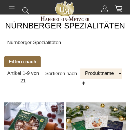
Mei
Suchen
Mein
ü
Menü
Konto
NÜRNBERGER SPEZIALITÄTEN
Nürnberger Spezialitäten
Filtern nach
Artikel
1
-
9
von
Sortieren nach
21
Absteigende
Reihenfolge
einstellen