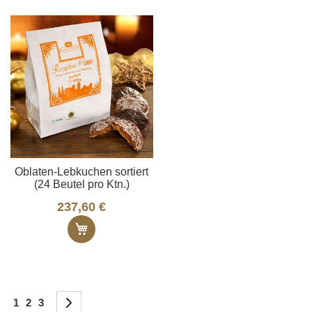
Oblaten-Lebkuchen sortiert
(24 Beutel pro Ktn.)
237,60 €
In den Warenkorb
Seite
You're currently reading page
Seite
Seite
Seite
Weiter
1
2
3