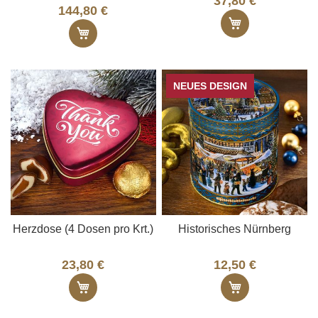
37,80 €
144,80 €
In den Ware
In den Warenkorb
NEUES DESIGN
Herzdose (4 Dosen pro Krt.)
Historisches Nürnberg
23,80 €
12,50 €
In den Warenkorb
In den Ware