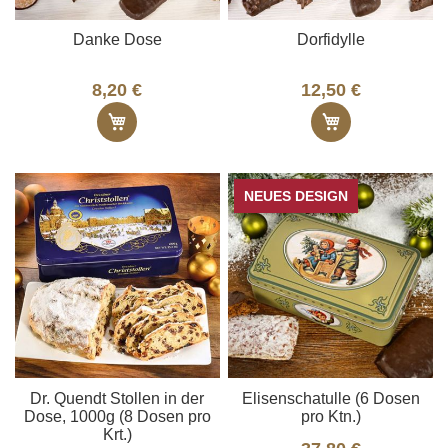
Danke Dose
Dorfidylle
8,20 €
12,50 €
In den Warenkorb
In den Ware
NEUES DESIGN
Dr. Quendt Stollen in der
Elisenschatulle (6 Dosen
Dose, 1000g (8 Dosen pro
pro Ktn.)
Krt.)