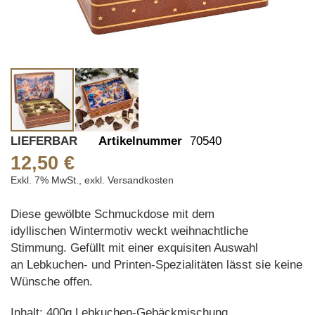
Skip
LIEFERBAR
Artikelnummer
70540
to
12,50 €
the
Exkl. 7% MwSt.
,
exkl.
Versandkosten
beginning
of
Diese gewölbte Schmuckdose mit dem
the
idyllischen Wintermotiv weckt weihnachtliche
images
Stimmung. Gefüllt mit einer exquisiten Auswahl
gallery
an Lebkuchen- und Printen-Spezialitäten lässt sie keine
Wünsche offen.
Inhalt: 400g Lebkuchen-Gebäckmischung