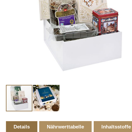
Skip
to
Details
Nährwerttabelle
Inhaltsstoffe
the