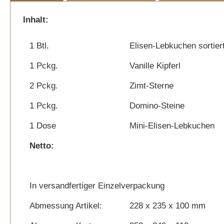
beginning
of
Inhalt:
the
images
1 Btl.
Elisen-Lebkuchen sortier
gallery
1 Pckg.
Vanille Kipferl
2 Pckg.
Zimt-Sterne
1 Pckg.
Domino-Steine
1 Dose
Mini-Elisen-Lebkuchen
Netto:
In versandfertiger Einzelverpackung
Abmessung Artikel:
228 x 235 x 100 mm