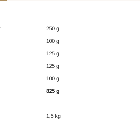
t
250 g
100 g
125 g
125 g
100 g
825 g
1,5 kg