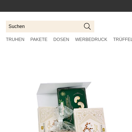
Suchen
Suchen
TRUHEN
PAKETE
DOSEN
WERBEDRUCK
TRÜFFEL
Skip
to
the
end
of
the
images
gallery